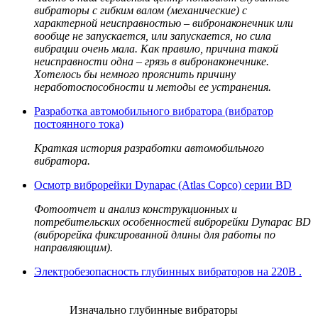
вибраторы с гибким валом (механические) с
характерной неисправностью – вибронаконечник или
вообще не запускается, или запускается, но сила
вибрации очень мала. Как правило, причина такой
неисправности одна – грязь в вибронаконечнике.
Хотелось бы немного прояснить причину
неработоспособности и методы ее устранения.
Разработка автомобильного вибратора (вибратор
постоянного тока)
Краткая история разработки автомобильного
вибратора.
Осмотр виброрейки Dynapac (Atlas Copco) серии BD
Фотоотчет и анализ конструкционных и
потребительских особенностей виброрейки Dynapac BD
(виброрейка фиксированной длины для работы по
направляющим).
Электробезопасность глубинных вибраторов на 220В .
Изначально глубинные вибраторы