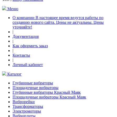
Меню
О компании В настоящее время ведутся работы по
созданию нового сайта. Цены не актуальны. Цены
уточняйте!
|
Документация
|
Как оформить заказ
|
Контакты
|
Личный кабинет
Каталог
Глубинные вибраторы
Площадочные вибраторы
Глубинные вибраторы Красный Маяк
Площадочные вибраторы Красный Маяк
Виброрейки
Трансформаторы
Электромоторы
Виброплиты