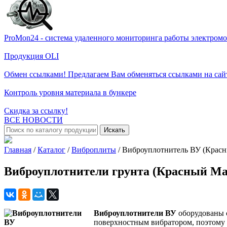
ProMon24 - система удаленного мониторинга работы электром
Продукция OLI
Обмен ссылками! Предлагаем Вам обменяться ссылками на сай
Контроль уровня материала в бункере
Скидка за ссылку!
ВСЕ НОВОСТИ
Искать
Главная
/
Каталог
/
Виброплиты
/
Виброуплотнитель ВУ (Крас
Виброуплотнители грунта (Красный Ма
Виброуплотнители ВУ
оборудованы 
поверхностным вибратором, поэтому 