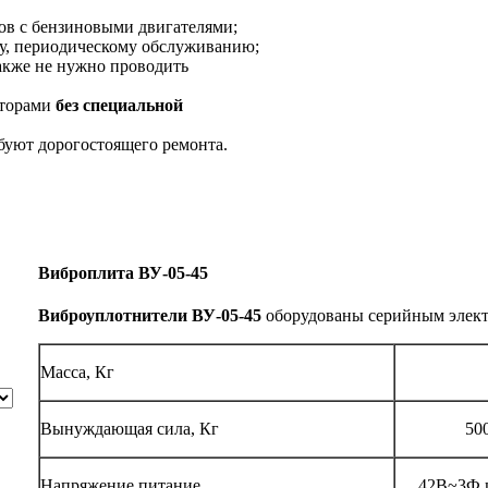
ов с бензиновыми двигателями;
му, периодическому обслуживанию;
акже не нужно проводить
аторами
без специальной
ебуют дорогостоящего ремонта.
Виброплита ВУ-05-45
Виброуплотнители ВУ-05-45
оборудованы серийным элек
Масса, Кг
Вынуждающая сила, Кг
500
Напряжение питание
42В~3Ф 