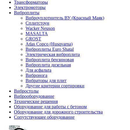
Трансформаторы
Электромоторы
Виброплиты
Виброуплотнитель ВУ (Красный Маяк)
Сплитстоун
Wacker Neuson
MASALTA
GROST
Atlas Copco (Husqvarna)
Виброплиты Euro Shatal
Электрическая виброплита
Виброплита бензиновая
Виброплита дизельная
Для асфальта
Вибронога
Вибраторы для плит
Другие критерии сортировки
Вибростолы
Виброоборудование
Технические решения
Оборудование для работы с бетоном
Оборудование для дорожного строительства
Сопутствующее оборудование