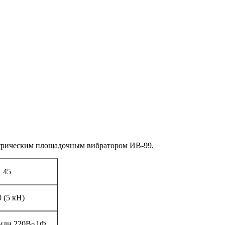
трическим площадочным вибратором ИВ-99.
45
 (5 кН)
или 220В~1Ф