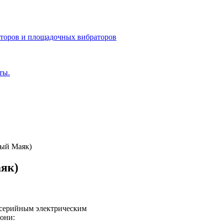
оторов и площадочных вибраторов
ты.
ный Маяк)
як)
серийным электрическим
они: