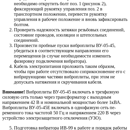
необходимо открутить болт поз. 1 (рисунок 2),
фиксирующий рукоятку управления поз. 2 в
транспортном положении, перевести рукоятку
управления в рабочее положение и вновь зафиксировать
болтом.
Проверить надежность затяжки резьбовых соединений,
состоя­ние проводов, изоляции и штепсельных
соединений.
Произвести пробные пуски виброплиты ВУ-05-45,
убедиться в со­ответствующем направлении его
перемещения (в случае необходимо­сти изменить
фазировку подключения вибратора).
Кабель электропитания проложить таким образом,
чтобы при работе отсутствовало соприкосновение его с
вибрирующими частями виброплиты, при этом не
допускать натяжения и скручивания кабеля.
Внимание!
Виброплиты ВУ-05-45 включать в трехфазную
силовую сеть только через трансформатор с выходным
напряжением 42 В и номинальной мощностью более 1кВА.
Виброплиты ВУ-05-45Е включать в однофазную сеть пе­
ременного тока частотой 50 Гц и напряжением 220 В через
устрой­ство электрозащитного отключения (УЗО).
Подготовка вибратора ИВ-99 к работе и порядок работы