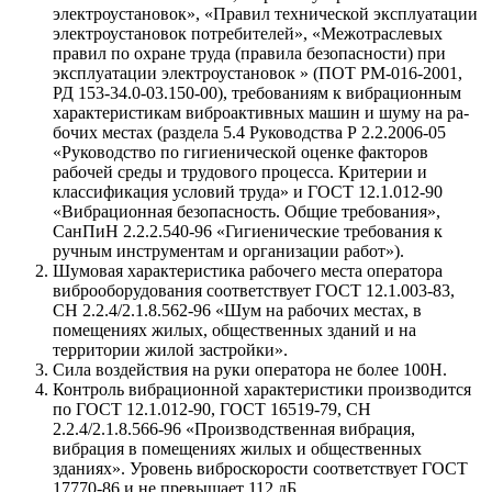
электроустановок», «Правил технической эксплуата­ции
электроустановок потребителей», «Межотраслевых
правил по охране труда (правила безопасности) при
эксплуатации электроуста­новок » (ПОТ РМ-016-2001,
РД 153-34.0-03.150-00), требованиям к вибрационным
характеристикам виброактивных машин и шуму на ра­
бочих местах (раздела 5.4 Руководства Р 2.2.2006-05
«Руководство по гигиенической оценке факторов
рабочей среды и трудового процесса. Критерии и
классификация условий труда» и ГОСТ 12.1.012-90
«Вибра­ционная безопасность. Общие требования»,
СанПиН 2.2.2.540-96 «Ги­гиенические требования к
ручным инструментам и организации ра­бот»).
Шумовая характеристика рабочего места оператора
вибро­оборудования соответствует ГОСТ 12.1.003-83,
СН 2.2.4/2.1.8.562-96 «Шум на рабочих местах, в
помещениях жилых, общественных зданий и на
территории жилой застройки».
Сила воздействия на руки оператора не более 100Н.
Контроль вибрационной характеристики производится
по ГОСТ 12.1.012-90, ГОСТ 16519-79, СН
2.2.4/2.1.8.566-96 «Производ­ственная вибрация,
вибрация в помещениях жилых и общественных
зданиях». Уровень виброскорости соответствует ГОСТ
17770-86 и не превы­шает 112 дБ.