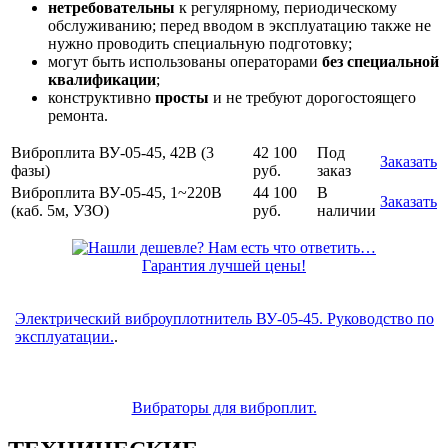
нетребовательны
к регулярному, периодическому
обслуживанию; перед вводом в эксплуатацию также не
нужно проводить специальную подготовку;
могут быть использованы операторами
без специальной
квалификации
;
конструктивно
просты
и не требуют дорогостоящего
ремонта.
Вибрoплита ВУ-05-45, 42В (3
42 100
Под
Заказать
фазы)
руб.
заказ
Вибрoплита ВУ-05-45, 1~220В
44 100
В
Заказать
(каб. 5м, УЗО)
руб.
наличии
Гарантия лучшей цены!
Электрический в
иброуплотнитель ВУ-05-45. Руководство по
эксплуатации.
.
Вибраторы для виброплит.