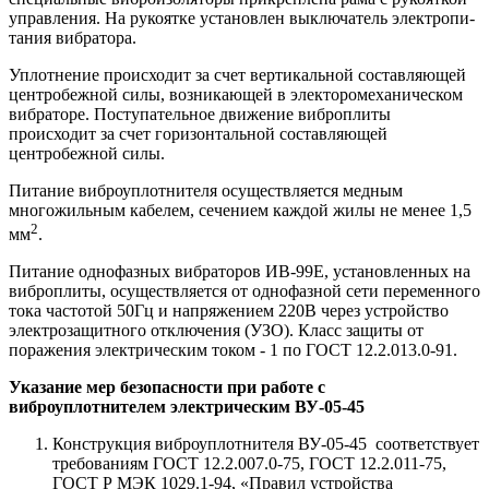
управления. На рукоятке установлен выключатель электропи­
тания вибратора.
Уплотнение происходит за счет вертикальной составляющей
цен­тробежной силы, возникающей в электоромеханическом
вибраторе. Поступательное движение виброплиты
происходит за счет го­ризонтальной составляющей
центробежной силы.
Питание виброуплотнителя осуществляется медным
многожильным кабелем, сечением каждой жилы не менее 1,5
2
мм
.
Питание однофазных вибраторов ИВ-99Е, установленных на
виброплиты, осуществляется от однофазной сети переменного
тока часто­той 50Гц и напряжением 220В через устройство
электрозащитного отключения (УЗО). Класс защиты от
поражения электрическим током - 1 по ГОСТ 12.2.013.0-91.
Указание мер безопасности при работе с
виброуплотнителем электрическим ВУ-05-45
Конструкция виброуплотнителя ВУ-05-45 соответствует
требованиям ГОСТ 12.2.007.0-75, ГОСТ 12.2.011-75,
ГОСТ Р МЭК 1029.1-94, «Пра­вил устройства