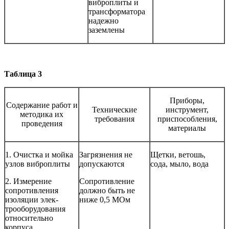
виброплиты и
трансформато­ра
надежно
заземлены
Таблица 3
Приборы,
Содержание работ и
Технические
инструмент,
ме­тодика их
требования
приспособления,
проведения
материалы
1. Очистка и мойка
Загрязнения не
Щетки, ветошь,
узлов виброплиты
допус­каются
сода, мыло, вода
2. Измерение
Сопротивление
сопротив­ления
должно быть не
изоляции элек­
ниже 0,5 МОм
трооборудования
отно­сительно
корпуса