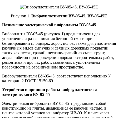
Рисунок 1.
Виброуплотнители ВУ-05-45, ВУ-05-45Е
Назначение электрической виброплиты ВУ-05-45
Виброплиты ВУ-05-45 (рисунок 1) предназначены для
уплотнения и разравнивания бетонной смеси при
бетонировании площадок, дорог, полов, также для уплотнения
различных видов сыпучих и связных до­рожных покрытий,
таких как песок, гравий, песчано-гравийная смесь грунт,
асфальтобетон при проведении дорожно-строительных работ,
ремонтных и прочих работ, связанных с уплотнением
поверхности на ограниченном пространстве.
Виброуплотнители ВУ-05-45 соответствуют исполнению У
категории 2 ГОСТ 15150-69.
Устройство и принцип работы виброуплотнителя
электрического ВУ-05-45
Электрическая виброплита ВУ-05-45 представляет собой
конструкцию из плиты, яв­ляющейся ее рабочей частью, в
центре которой установлен вибратор ИВ-99. К плите через
специальные виброизоляторы прикреплена рама с ру­кояткой