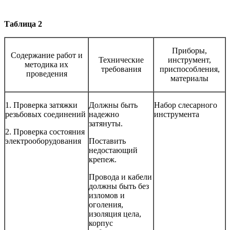
Таблица 2
Приборы,
Содержание работ и
Технические
инструмент,
ме­тодика их
требования
приспособления,
проведения
материалы
1. Проверка затяжки
Должны быть
Набор слесарного
резьбовых соединений
надежно
ин­струмента
затянуты.
2. Проверка состояния
электрооборудования
Поставить
недостающий
крепеж.
Провода и кабели
долж­ны быть без
изломов и
оголения,
изоляция це­ла,
корпус