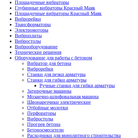
Площадочные вибраторы
Глубинные вибраторы Красный Маяк
Площадочные вибраторы Красный Маяк
Виброрейки
Трансформаторы
Электромоторы
Виброплиты
Вибростолы
Виброоборудование
Технические решения
Оборудование для работы с бетоном
Вибратор для бетона
Виброрейки
Станки для резки арматуры
Станки для гибки арматуры
Ручные станки для гибки арматуры
Затирочные машины
Мозаично-шлифовальная машина
Швонарезчики электрические
Отбойные молотки
Перфораторы
Вибростолы
Прогрев бетона
Бетоносмесители
Расходники для монолитного строительства