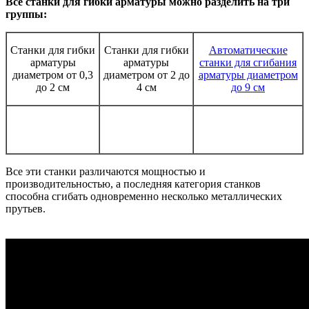
Все станки для гибки арматуры можно разделить на три
группы:
Станки для гибки
Станки для гибки
Автоматические
арматуры
арматуры
станки для сгибания
диаметром от 0,3
диаметром от 2 до
арматуры диаметром
до 2 см
4 см
до 9 см
Все эти станки различаются мощностью и
производительностью, а последняя категория станков
способна сгибать одновременно несколько металлических
прутьев.