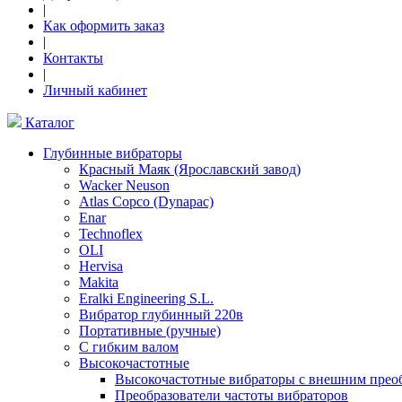
|
Как оформить заказ
|
Контакты
|
Личный кабинет
Каталог
Глубинные вибраторы
Красный Маяк (Ярославский завод)
Wacker Neuson
Atlas Copco (Dynapac)
Enar
Technoflex
OLI
Hervisa
Makita
Eralki Engineering S.L.
Вибратор глубинный 220в
Портативные (ручные)
С гибким валом
Высокочастотные
Высокочастотные вибраторы с внешним преоб
Преобразователи частоты вибраторов