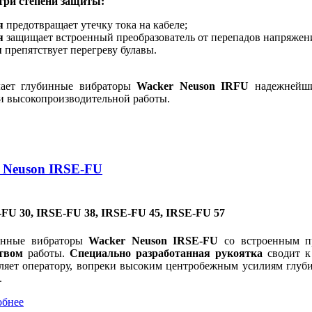
 три степени защиты:
я
предотвращает утечку тока на кабеле;
я
защищает встроенный преобразователь от перепадов напряжен
я
препятствует перегреву булавы.
лает глубинные вибраторы
Wacker Neuson IRFU
надежнейши
и высокопроизводительной работы.
 Neuson IRSE-FU
FU 30, IRSE-FU 38, IRSE-FU 45, IRSE-FU 57
инные вибраторы
Wacker Neuson IRSE-FU
со встроенным п
ством
работы.
Специально разработанная рукоятка
сводит к
ляет оператору, вопреки высоким центробежным усилиям глуби
.
обнее