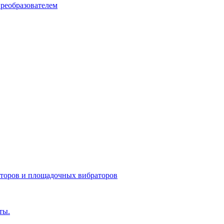
реобразователем
оторов и площадочных вибраторов
ты.