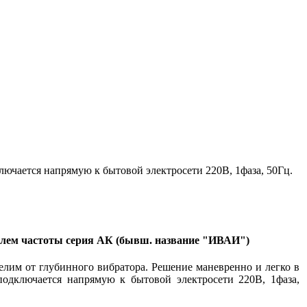
лючается напрямую к бытовой электросети 220В, 1фаза, 50Гц.
елем частоты серия АК (бывш. название "ИВАИ")
елим от глубинного вибратора. Решение маневренно и легко в
подключается напрямую к бытовой электросети 220В, 1фаза,