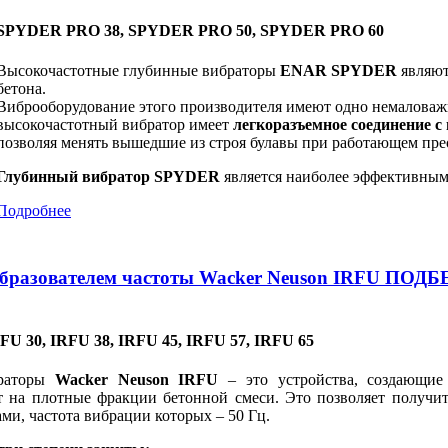
SPYDER PRO 38, SPYDER PRO 50, SPYDER PRO 60
Высокочастотные глубинные вибраторы
ENAR SPYDER
являют
бетона.
Виброоборудование этого производителя имеют одно немалова
высокочастотный вибратор имеет
легкоразъемное соединение с
позволяя менять вышедшие из строя булавы при работающем прео
Глубинный вибратор SPYDER
является наиболее эффективным
Подробнее
еобразователем частоты Wacker Neuson IRFU П
FU 30, IRFU 38, IRFU 45, IRFU 57, IRFU 65
браторы
Wacker Neuson
IRFU
– это устройства, создающие
ет на плотные фракции бетонной смеси. Это позволяет получи
ми, частота вибрации которых – 50 Гц.