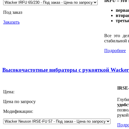
IRFU – это
перва
Под заказ
втора
треть
Заказать
Все это де
стабильной 
Подробнее
Высокочастотные вибраторы с рукояткой Wacker
IRSE-
Цена:
Глуб
Цена по запросу
удоб
позво
Модификации:
рукой
Подр