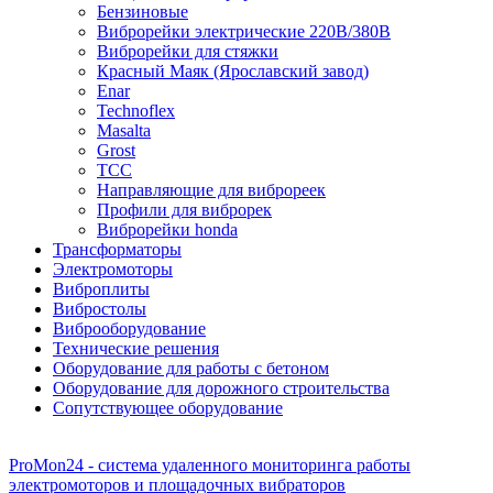
Бензиновые
Виброрейки электрические 220В/380В
Виброрейки для стяжки
Красный Маяк (Ярославский завод)
Enar
Technoflex
Masalta
Grost
ТСС
Направляющие для виброреек
Профили для виброрек
Виброрейки honda
Трансформаторы
Электромоторы
Виброплиты
Вибростолы
Виброоборудование
Технические решения
Оборудование для работы с бетоном
Оборудование для дорожного строительства
Сопутствующее оборудование
ProMon24 - система удаленного мониторинга работы
электромоторов и площадочных вибраторов