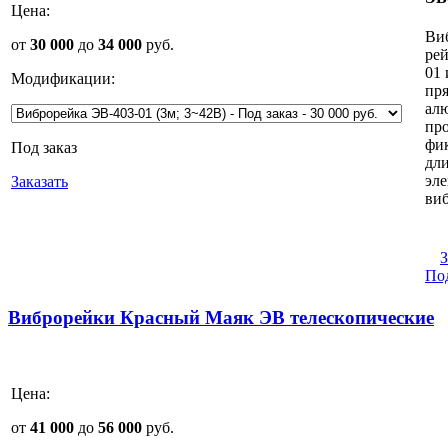
Цена:
Ви
от
30 000
до
34 000
руб.
рей
01 
Модификации:
пр
ал
пр
фи
Под заказ
дл
эл
Заказать
ви
З
По
Виброрейки Красный Маяк ЭВ телескопические
Цена:
от
41 000
до
56 000
руб.