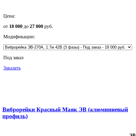
Цена:
от
18 000
до
27 000
руб.
Модификации:
Под заказ
Заказать
Виброрейки Красный Маяк ЭВ (алюминиевый
профиль)
ЭВ