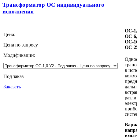
Трансформатор ОС индивидуального
исполнения
ОС-1,
Цена:
ОС-6,
ОС-16
Цена по запросу
ОС-2
Модификации:
Одно
тран
в исп
кожу
Под заказ
предн
даль
Заказать
встра
разл
элект
приб
систе
Вари
напр
входе