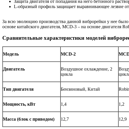
Защита двигателя от попадания на него бетонного раство
L-образный профиль защищает выравнивающее лезвие от
За всю эволюцию производства данной виброрейки у нее было
основе китайского двигателя, MСD-3 – на основе двигателя Ro
Сравнительные характеристики моделей виброр
Модель
MСD-2
MСD
Двигатель
Воздушное охлаждение, 2
Возд
цикла
цикл
Тип двигателя
Бензиновый, Китай
Robi
Мощность, кВт
1,4
1,2
Масса (блок с приводом)
12,7
12,9