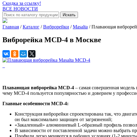
Скидка за ссылку!
ВСЕ НОВОСТИ
Искать
Главная
/
Каталог
/
Виброрейки
/
Masalta
/
Плавающая виброрей
Виброрейка MCD-4 в Москве
Плавающая виброрейка MСD-4
– самая совершенная модель
чему MСD-4 пользуется популярностью и доверием у профессион
Главные особенности MСD-4:
Конструкция виброрейки спроектирована так, что двигате
он был максимально защищен от загрязнений;
«Закаленный» алюминиевый L-образный профиль позволяе
В зависимости от поставленной задачи можно выбрать проф
Профили легко меняются в рабочих условиях (1-2 минуты