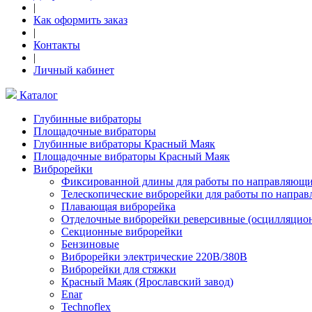
|
Как оформить заказ
|
Контакты
|
Личный кабинет
Каталог
Глубинные вибраторы
Площадочные вибраторы
Глубинные вибраторы Красный Маяк
Площадочные вибраторы Красный Маяк
Виброрейки
Фиксированной длины для работы по направляющ
Телескопические виброрейки для работы по напра
Плавающая виброрейка
Отделочные виброрейки реверсивные (осцилляцио
Секционные виброрейки
Бензиновые
Виброрейки электрические 220В/380В
Виброрейки для стяжки
Красный Маяк (Ярославский завод)
Enar
Technoflex