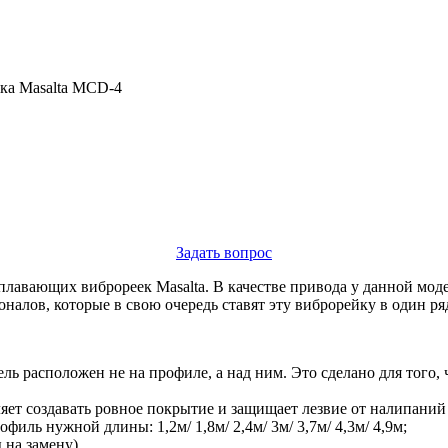
ка Masalta MCD-4
Задать вопрос
 плавающих виброреек Masalta. В качестве привода у данной м
алов, которые в свою очередь ставят эту виброрейку в один ря
ль расположен не на профиле, а над ним. Это сделано для того, 
т создавать ровное покрытие и защищает лезвие от налипаний 
иль нужной длины: 1,2м/ 1,8м/ 2,4м/ 3м/ 3,7м/ 4,3м/ 4,9м;
 на замену).