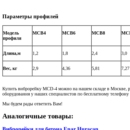
Параметры профилей
Модель
МСВ4
МСВ6
МСВ8
МС
профиля
Длина,м
1,2
1,8
2,4
3,0
Вес, кг
2,9
4,36
5,81
7,27
Купить виброрейку MСD-4 можно на нашем складе в Москве, ра
оборудования у наших специалистов по бесплатному телефону 
Мы будем рады ответить Вам!
Аналогичные товары:
Виброрейки для бетона Enar Huracan