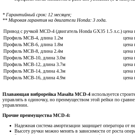
* Гарантийный срок: 12 месяцев;
** Мировая гарантия на двигатели Honda: 3 года.
Привод с ручкой MCD-4 (двигатель Honda GX35 1.5 л.с.)
цена 
Профиль MCB-4, длина 1.2м
цена 
Профиль MCB-6, длина 1.8м
цена 
Профиль MCB-8, длина 2.4м
цена 
Профиль MCB-10, длина 3.0м
цена 
Профиль MCB-12, длина 3.7м
цена 
Профиль MCB-14, длина 4.3м
цена 
Профиль MCB-16, длина 4.9м
цена 
Плавающая виброрейка Masalta MСD-4
используется строит
управлять в одиночку, но преимуществом этой рейки по сравне
управлении.
Прочие преимущества MСD-4:
Надежная система амортизации защищает оператора от н
Высоту ручки можно менять в зависимости от роста опер