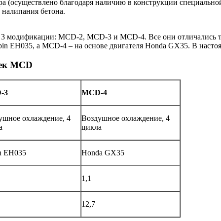
ра (осуществлено благодаря наличию в конструкции специальной
 налипания бетона.
 3 модификации: MСD-2, MСD-3 и MСD-4. Все они отличались т
bin EH035, а MСD-4 – на основе двигателя Honda GX35. В насто
еек MСD
-3
MСD-4
ушное охлаждение, 4
Воздушное охлаждение, 4
а
цикла
n EH035
Honda GX35
1,1
12,7