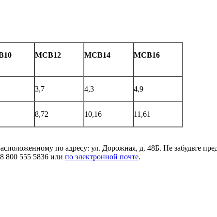
В10
МСВ12
МСВ14
МСВ16
3,7
4,3
4,9
8,72
10,16
11,61
сположенному по адресу: ул. Дорожная, д. 48Б. Не забудьте пре
8 800 555 5836 или
по электронной почте
.