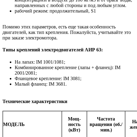
направленных с любой стороны и под любым углом.
рабочий режим: продолжительный, S1
Помимо этих параметров, есть еще такая особенность
двигателей, как тип крепления. Пожалуйста, учитывайте это
при заказе электромотора.
Типы креплений электродвигателей АИР 63:
На лапах: IM 1001/1081;
Комбинированное крепление (лапы + фланец): IM
2001/2081;
Фланцевое крепление: IM 3081;
Малый фланец: IM 3681.
Технические характеристики
Мощ-
Частота
Н
МОДЕЛЬ
ность
вращения (об./
жен
(кВт)
мин.)