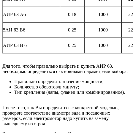
АИР 63 А6
0.18
1000
22
5АИ 63 В6
0.25
1000
22
АИР 63 В 6
0.25
1000
22
Для того, чтобы правильно выбрать и
купить АИР 63
,
необходимо определиться с основными параметрами выбора:
Правильно определить значение мощности;
Количество оборотов/в минуту;
Тип крепления (лапы, фланец или комбинированное).
После того, как Вы определитесь с конкретной моделью,
проверьте соответствие диаметра вала и посадочных
размеров, если электромотор надо купить на замену
вышедшему из строя.