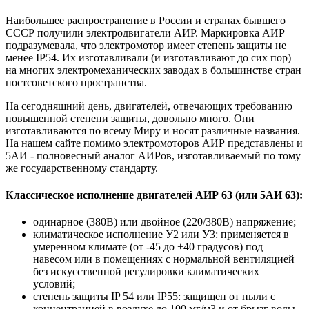
Наибольшее распространение в России и странах бывшего
СССР получили электродвигатели АИР. Маркировка АИР
подразумевала, что электромотор имеет степень защиты не
менее IP54. Их изготавливали (и изготавливают до сих пор)
на многих электромеханических заводах в большинстве стран
постсоветского пространства.
На сегодняшний день, двигателей, отвечающих требованию
повышенной степени защиты, довольно много. Они
изготавливаются по всему Миру и носят различные названия.
На нашем сайте помимо электромоторов АИР представлены и
5АИ - полновесный аналог АИРов, изготавливаемый по тому
же государственному стандарту.
Классическое исполнение двигателей АИР 63 (или 5АИ 63):
одинарное (380В) или двойное (220/380В) напряжение;
климатическое исполнение У2 или У3: применяется в
умеренном климате (от -45 до +40 градусов) под
навесом или в помещениях с нормальной вентиляцией
без искусственной регулировки климатических
условий;
степень защиты IP 54 или IP55: защищен от пыли с
концентрацией в воздухе до 100 мг/м3 и от брызг воды,