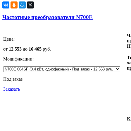
Частотные преобразователи N700E
Ч
Цена:
п
H
от
12 553
до
16 465
руб.
Т
Модификации:
х
п
Под заказ
Заказать
К