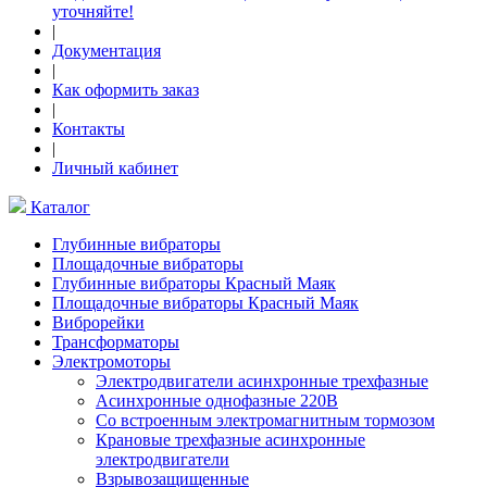
уточняйте!
|
Документация
|
Как оформить заказ
|
Контакты
|
Личный кабинет
Каталог
Глубинные вибраторы
Площадочные вибраторы
Глубинные вибраторы Красный Маяк
Площадочные вибраторы Красный Маяк
Виброрейки
Трансформаторы
Электромоторы
Электродвигатели асинхронные трехфазные
Асинхронные однофазные 220В
Cо встроенным электромагнитным тормозом
Крановые трехфазные асинхронные
электродвигатели
Взрывозащищенные