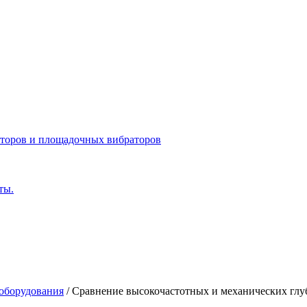
оторов и площадочных вибраторов
ты.
оборудования
/
Сравнение высокочастотных и механических гл