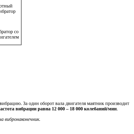
тотный
ибратор
ратор со
игателем
вибрацию. За один оборот вала двигателя маятник производит
астота вибрации равна 12 000 – 18 000 колебаний/мин
.
на вибронаконечник.