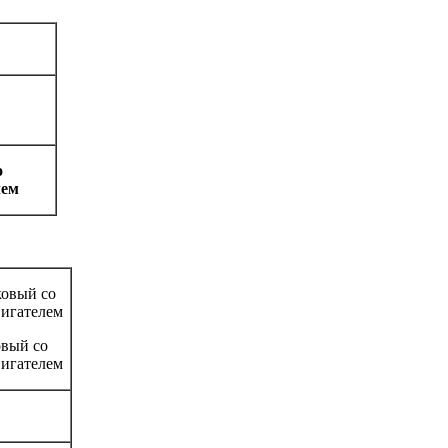
о
лем
вый со
игателем