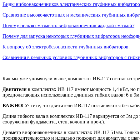
Виды вибронаконечников электрических глубинных вибраторов
Сравнение высокочастотных и механических глубинных вибра
Почему нельзя смазывать вибронаконечник жидкой смазкой?
Почему для запуска некоторых глубинных вибраторов необход
К вопросу об электробезопасности глубинных вибраторов.
Сравнения в реальных условиях глубинных вибраторов с гибким
Как мы уже упомянули выше, комплекты ИВ-117 состоят из трех
Двигатели
в комплектах ИВ-117 имеют мощность 1,4 кВт, но п
предполагающих использование длинных гибких валов: 6 и 9м
ВАЖНО!
Учтите, что двигатели ИВ-117 поставляются без кабе
Длина гибкого вала в комплектах ИВ-117 варьируется от 3м до 
сооружении фундамента, стен, колонн и проч.).
Диаметр вибронаконечника в комплектах ИВ-117 51мм. Только 
производительностью и идеально подходит для арматуры с шаг