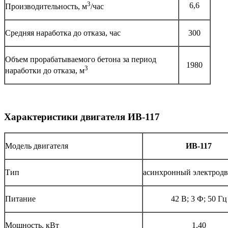
3
6,6
Производительность, м
/час
Средняя наработка до отказа, час
300
Объем прорабатываемого бетона за период
1980
3
наработки до отказа, м
Характеристики двигателя ИВ-117
Модель двигателя
ИВ-117
Тип
асинхронный электродв
Питание
42 В; 3 Ф; 50 Гц
Мощность, кВт
1,40