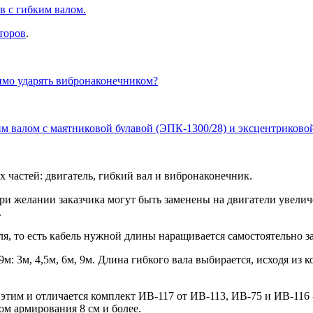
 с гибким валом.
торов
.
имо ударять вибронаконечником?
 валом с маятниковой булавой (ЭПК-1300/28) и эксцентриковой б
 частей: двигатель, гибкий вал и вибронаконечник.
ри желании заказчика могут быть заменены на двигатели увеличе
.
ля, то есть кабель нужной длины наращивается самостоятельно з
9м: 3м, 4,5м, 6м, 9м. Длина гибкого вала выбирается, исходя из
этим и отличается комплект ИВ-117 от ИВ-113, ИВ-75 и ИВ-116
ом армирования 8 см и более.