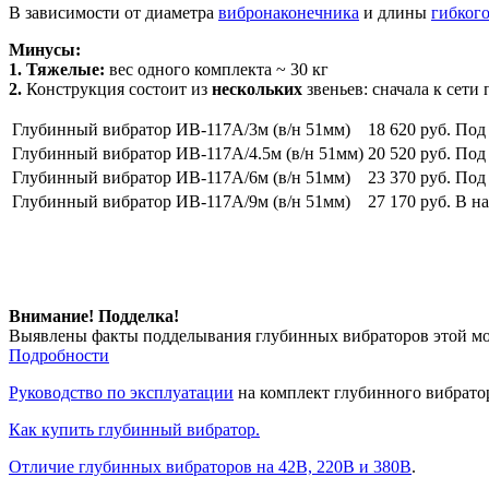
В зависимости от диаметра
вибронаконечника
и длины
гибкого
Минусы:
1. Тяжелые:
вес одного комплекта ~ 30 кг
2.
Конструкция состоит из
нескольких
звеньев: сначала к сети
Глубинный вибратор ИВ-117А/3м (в/н 51мм)
18 620 руб.
Под 
Глубинный вибратор ИB-117А/4.5м (в/н 51мм)
20 520 руб.
Под 
Глубинный вибратор ИB-117А/6м (в/н 51мм)
23 370 руб.
Под 
Глубинный вибратор ИB-117А/9м (в/н 51мм)
27 170 руб.
В н
Внимание!
Подделка!
Выявлены факты подделывания глубинных вибраторов этой мо
Подробности
Руководство по эксплуатации
на комплект глубинного вибрато
Как купить глубинный вибратор.
Отличие глубинных вибраторов на 42В, 220В и 380В
.