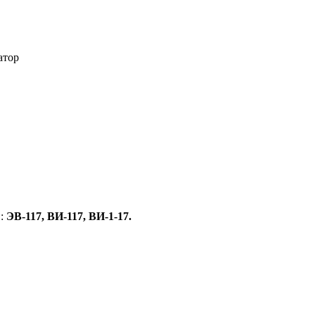
атор
й:
ЭВ-117, ВИ-117, ВИ-1-17.