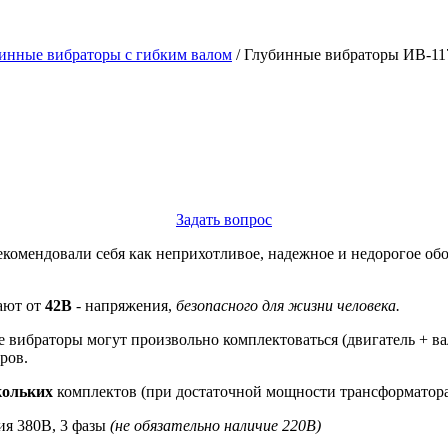
инные вибраторы с гибким валом
/
Глубинные вибраторы ИВ-1
Задать вопрос
екомендовали себя как неприхотливое, надежное и недорогое об
ают от
42В
- напряжения,
безопасного для жизни человека.
е вибраторы могут произвольно комплектоваться (двигатель + ва
ров.
кольких
комплектов (при достаточной мощности трансформатора
я 380В, 3 фазы
(не обязательно наличие 220В)