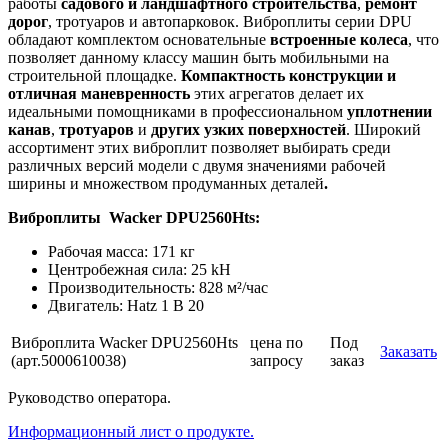
работы
садового и ландшафтного строительства
,
ремонт
дорог
, тротуаров и автопарковок. Виброплиты серии DPU
обладают комплектом основательные
встроенные колеса
, что
позволяет данному классу машин быть мобильными на
строительной площадке.
Компактность конструкции и
отличная маневренность
этих агрегатов делает их
идеальными помощниками в профессиональном
уплотнении
канав
,
тротуаров
и
других узких поверхностей
. Широкий
ассортимент этих виброплит позволяет выбирать среди
различных версий модели с двумя значениями рабочей
ширины и множеством продуманных деталей
.
Виброплиты Wacker
DPU256
0Hts:
Рабочая масса: 171 кг
Центробежная сила: 25 kH
Производительность: 828 м²/час
Двигатель: Hatz 1 B 20
Виброплита Wacker DPU2560Hts
цена по
Под
Заказать
(арт.5000610038)
запросу
заказ
Руководство оператора.
Информационный лист о продукте.