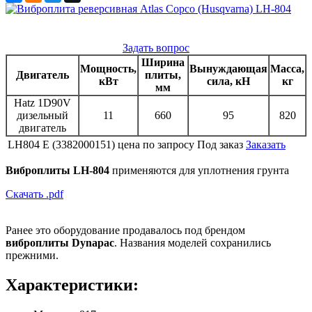
Задать вопрос
Ширина
Мощность,
Вынуждающая
Масса,
Двигатель
плиты,
кВт
сила, кН
кг
мм
Hatz 1D90V
дизельный
11
660
95
820
двигатель
LH804 E (3382000151)
цена по запросу
Под заказ
Заказать
Виброплиты LH-804
применяются для уплотнения грунта
Скачать .pdf
Ранее это оборудование продавалось под брендом
виброплиты Dynapac
. Названия моделей сохранились
прежними.
Характеристики: