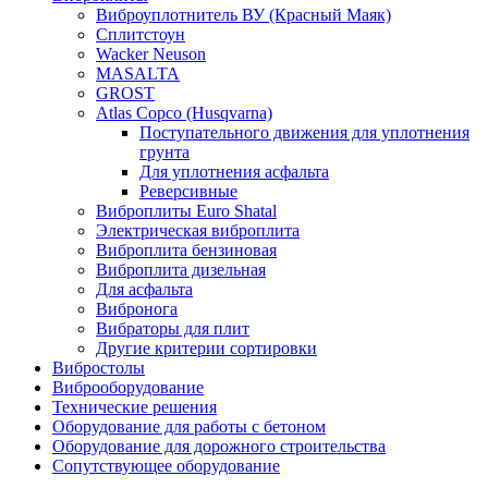
Виброуплотнитель ВУ (Красный Маяк)
Сплитстоун
Wacker Neuson
MASALTA
GROST
Atlas Copco (Husqvarna)
Поступательного движения для уплотнения
грунта
Для уплотнения асфальта
Реверсивные
Виброплиты Euro Shatal
Электрическая виброплита
Виброплита бензиновая
Виброплита дизельная
Для асфальта
Вибронога
Вибраторы для плит
Другие критерии сортировки
Вибростолы
Виброоборудование
Технические решения
Оборудование для работы с бетоном
Оборудование для дорожного строительства
Сопутствующее оборудование