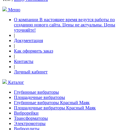
Меню
О компании В настоящее время ведутся работы по
созданию нового сайта. Цены не актуальны. Цены
уточняйте!
|
Документация
|
Как оформить заказ
|
Контакты
|
Личный кабинет
Каталог
Глубинные вибраторы
Площадочные вибраторы
Глубинные вибраторы Красный Маяк
Площадочные вибраторы Красный Маяк
Виброрейки
Трансформаторы
Электромоторы
Виброплиты