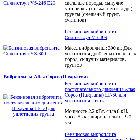
скальные породы, сыпучие
материалы (галька, песок и др.),
грунты (смешаный грунт,
суглинок)
Бензиновая виброплита
Сплитстоун VS-309
Масса виброплиты: 300 кг.
Для
уплотнения дробленых скальных
пород, сыпучих материалов,
грунтов
Виброплиты Atlas Copco (Husqvarna)
.
Бензиновая виброплита
поступательного движения Atlas
Copco (Husqvarna) LF-50 для
уплотнения грунта
.
Мощность 2,2 кВт, сила 8 кН,
масса 53 кг, ширина плиты 320
мм
Бензиновая виброплита
поступательного движения Atlas